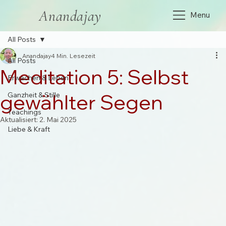
Anandajay
Menu
All Posts
Anandajay
4 Min. Lesezeit
All Posts
Meditation 5: Selbst
Erwachen & Leben
gewählter Segen
Ganzheit & Stille
Teachings
Aktualisiert:
2. Mai 2025
Liebe & Kraft