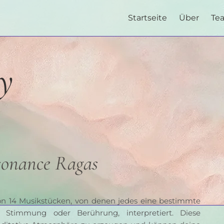
Startseite
Über
Te
oy
sonance Ragas
on 14 Musikstücken, von denen jedes eine bestimmte 
Stimmung oder Berührung, interpretiert. Diese 