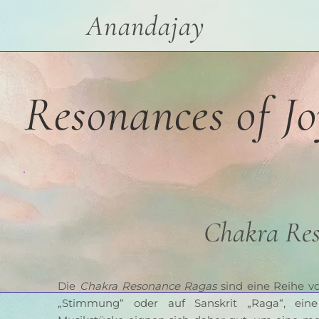
Anandajay
Resonances of J
Chakra Re
Die 
Chakra Resonance Ragas
 sind eine Reihe v
„Stimmung“ oder auf Sanskrit „Raga“, eine 