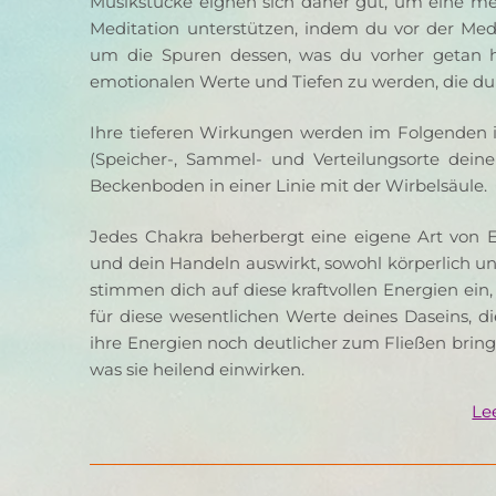
Musikstücke eignen sich daher gut, um eine m
Meditation unterstützen, indem du vor der Medi
um die Spuren dessen, was du vorher getan ha
emotionalen Werte und Tiefen zu werden, die dur
Ihre tieferen Wirkungen werden im Folgenden i
(Speicher-, Sammel- und Verteilungsorte deine
Beckenboden in einer Linie mit der Wirbelsäule.
Jedes Chakra beherbergt eine eigene Art von 
und dein Handeln auswirkt, sowohl körperlich und
stimmen dich auf diese kraftvollen Energien ein,
für diese wesentlichen Werte deines Daseins, d
ihre Energien noch deutlicher zum Fließen bring
was sie heilend einwirken.
Le