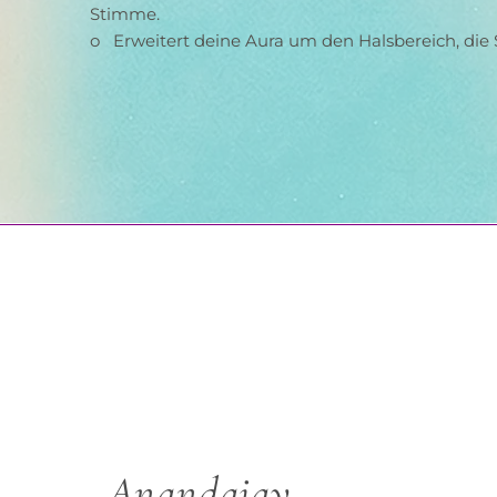
Stimme.
o   Erweitert deine Aura um den Halsbereich, die
Anandajay