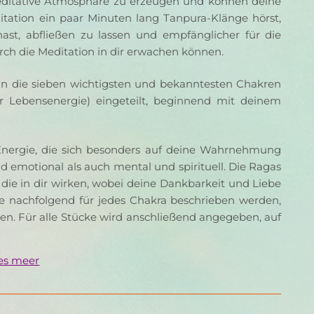
editative Atmosphäre zu erzeugen und können deine 
tation ein paar Minuten lang Tanpura-Klänge hörst, 
st, abfließen zu lassen und empfänglicher für die 
ch die Meditation in dir erwachen können.
n die sieben wichtigsten und bekanntesten Chakren 
r Lebensenergie) eingeteilt, beginnend mit deinem 
Energie, die sich besonders auf deine Wahrnehmung 
 emotional als auch mental und spirituell. Die Ragas 
 die in dir wirken, wobei deine Dankbarkeit und Liebe 
ie nachfolgend für jedes Chakra beschrieben werden, 
en. Für alle Stücke wird anschließend angegeben, auf 
es meer