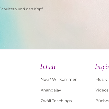
 Schultern und den Kopf.
Inhalt
Inspi
Neu? Willkommen
Musik
Anandajay
Videos
Zwölf Teachings
Büche