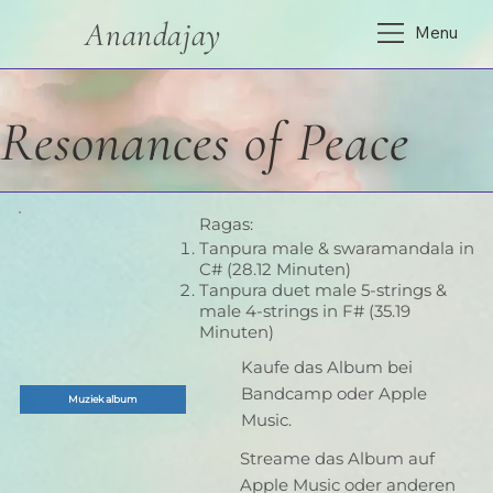
Anandajay
Menu
Resonances of Peace
Ragas:
Tanpura male & swaramandala in
C# (28.12 Minuten)
Tanpura duet male 5-strings &
male 4-strings in F# (35.19
Minuten)
Kaufe das Album bei
Bandcamp oder Apple
Muziek album
Music.
Streame das Album auf
Apple Music oder anderen