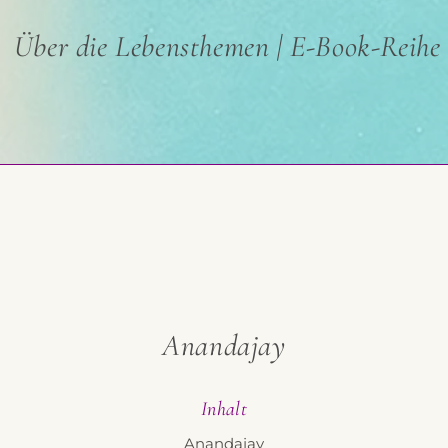
Über die Lebensthemen | E-Book-Reihe
Anandajay
Inhalt
Anandajay