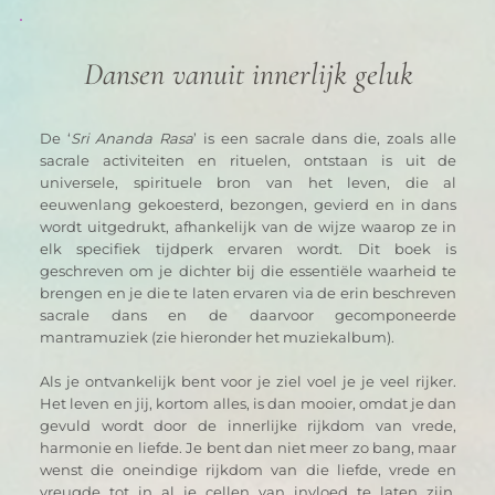
Dansen vanuit innerlijk geluk
De ‘
Sri Ananda Rasa
’ is een sacrale dans die, zoals alle 
sacrale activiteiten en rituelen, ontstaan is uit de 
universele, spirituele bron van het leven, die al 
eeuwenlang gekoesterd, bezongen, gevierd en in dans 
wordt uitgedrukt, afhankelijk van de wijze waarop ze in 
elk specifiek tijdperk ervaren wordt. Dit boek is 
geschreven om je dichter bij die essentiële waarheid te 
brengen en je die te laten ervaren via de erin beschreven 
sacrale dans en de daarvoor gecomponeerde 
mantramuziek (zie hieronder het muziekalbum).
Als je ontvankelijk bent voor je ziel voel je je veel rijker. 
Het leven en jij, kortom alles, is dan mooier, omdat je dan 
gevuld wordt door de innerlijke rijkdom van vrede, 
harmonie en liefde. Je bent dan niet meer zo bang, maar 
wenst die oneindige rijkdom van die liefde, vrede en 
vreugde tot in al je cellen van invloed te laten zijn. 