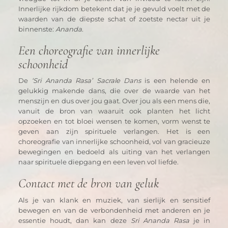
Innerlijke rijkdom betekent dat je je gevuld voelt met de 
waarden van de diepste schat of zoetste nectar uit je 
binnenste: 
Ananda
.
Een choreografie van innerlijke 
schoonheid
De 
‘Sri Ananda Rasa’ Sacrale Dans
 is een helende en 
gelukkig makende dans, die over de waarde van het 
menszijn en dus over jou gaat. Over jou als een mens die, 
vanuit de bron van waaruit ook planten het licht 
opzoeken en tot bloei wensen te komen, vorm wenst te 
geven aan zijn spirituele verlangen. Het is een 
choreografie van innerlijke schoonheid, vol van gracieuze 
bewegingen en bedoeld als uiting van het verlangen 
naar spirituele diepgang en een leven vol liefde. 
Contact met de bron van geluk
Als je van klank en muziek, van sierlijk en sensitief 
bewegen en van de verbondenheid met anderen en je 
essentie houdt, dan kan deze 
Sri Ananda Rasa
 je in 