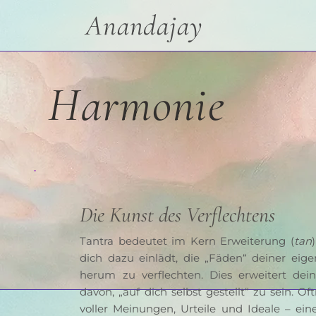
Anandajay
Harmonie
Die Kunst des Verflechtens
Tantra bedeutet im Kern Erweiterung (
tan
dich dazu einlädt, die „Fäden“ deiner eig
herum zu verflechten. Dies erweitert dein
davon, „auf dich selbst gestellt“ zu sein. O
voller Meinungen, Urteile und Ideale – ein