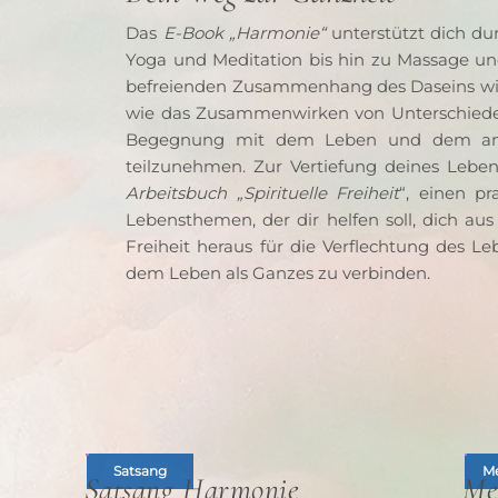
Das 
E-Book „Harmonie“ 
unterstützt dich du
Yoga und Meditation bis hin zu Massage un
befreienden Zusammenhang des Daseins wirkl
wie das Zusammenwirken von Unterschieden di
Begegnung mit dem Leben und dem and
Arbeitsbuch „Spirituelle Freiheit
“, einen pr
Lebensthemen, der dir helfen soll, dich a
Freiheit heraus für die Verflechtung des Le
dem Leben als Ganzes zu verbinden.
Satsang
Me
Satsang Harmonie
Me