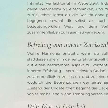
Intimität (Verflechtung) im Wege steht. Inde
deine Wahrnehmung einschränken, und zum
zurückkehrst, lernst du, die Realität ohne 
begegnest sowohl dir selbst als auc
bedeutungsvollen Wert und dem Verla
zusammenfließen zu lassen (zu verweben).
Befreiung von innerer Zerrissen
Wahre Harmonie entsteht, wenn du aufhö
stattdessen allem in deiner Erfahrungswelt g
auf einen bestimmten Aspekt zu konzentrie
inneren Erfahrung – vom kleinsten Gedanken
zusammenfließen zu lassen und zu einem
wodurch die Begrenzungen der einzelnen
Zustand der Ungeteiltheit beginnt die Liebe 
von selbst heilend, wenn Trennung verschwi
Dein Weg zur Ganzheit