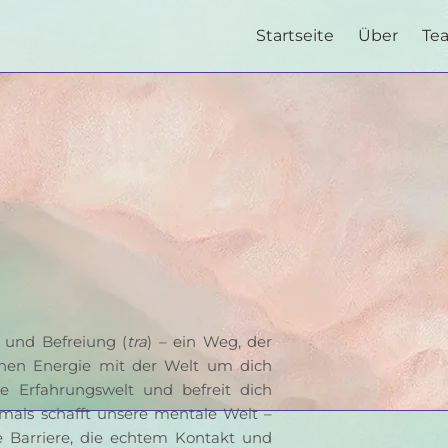
Startseite
Über
Te
) und Befreiung (
tra
) – ein Weg, der 
enen Energie mit der Welt um dich 
e Erfahrungswelt und befreit dich 
ftmals schafft unsere mentale Welt – 
e Barriere, die echtem Kontakt und 