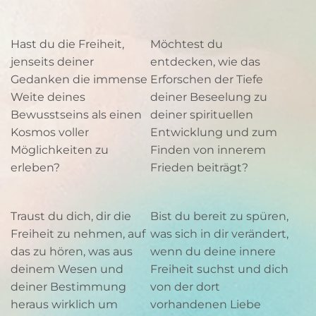
Hast du die Freiheit,
Möchtest du
jenseits deiner
entdecken, wie das
Gedanken die immense
Erforschen der Tiefe
Weite deines
deiner Beseelung zu
Bewusstseins als einen
deiner spirituellen
Kosmos voller
Entwicklung und zum
Möglichkeiten zu
Finden von innerem
erleben?
Frieden beiträgt?
Traust du dich, dir die
Bist du bereit zu spüren,
Freiheit zu nehmen, auf
was sich in dir verändert,
das zu hören, was aus
wenn du deine innere
deinem Wesen und
Freiheit suchst und dich
deiner Bestimmung
von der dort
heraus wirklich um
vorhandenen Liebe