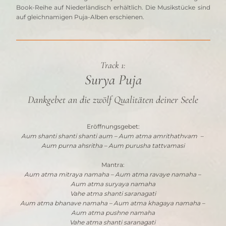
Book-Reihe auf Niederländisch erhältlich. Die Musikstücke sind 
auf gleichnamigen Puja-Alben erschienen.
Track 1:
Surya Puja
Dankgebet an die zwölf Qualitäten deiner Seele
Eröffnungsgebet:
Aum shanti shanti shanti aum – Aum atma amrithathvam  – 
Aum purna ahsritha – Aum purusha tattvamasi
Mantra:
Aum atma mitraya namaha – Aum atma ravaye namaha – 
Aum atma suryaya namaha
Vahe atma shanti saranagati
Aum atma bhanave namaha – Aum atma khagaya namaha – 
Aum atma pushne namaha
Vahe atma shanti saranagati 