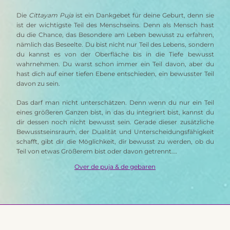
Die 
Cittayam Puja
 ist ein Dankgebet für deine Geburt, denn sie 
ist der wichtigste Teil des Menschseins. Denn als Mensch hast 
du die Chance, das Besondere am Leben bewusst zu erfahren, 
nämlich das Beseelte. Du bist nicht nur Teil des Lebens, sondern 
du kannst es von der Oberfläche bis in die Tiefe bewusst 
wahrnehmen. Du warst schon immer ein Teil davon, aber du 
hast dich auf einer tiefen Ebene entschieden, ein bewusster Teil 
davon zu sein.
Das darf man nicht unterschätzen. Denn wenn du nur ein Teil 
eines größeren Ganzen bist, in das du integriert bist, kannst du 
dir dessen noch nicht bewusst sein. Gerade dieser zusätzliche 
Bewusstseinsraum, der Dualität und Unterscheidungsfähigkeit 
schafft, gibt dir die Möglichkeit, dir bewusst zu werden, ob du 
Teil von etwas Größerem bist oder davon getrennt.…
Over de puja & de gebaren