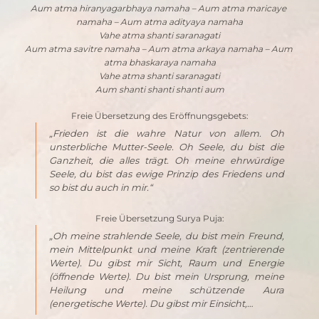
Aum atma hiranyagarbhaya namaha – Aum atma maricaye 
namaha – Aum atma adityaya namaha
Vahe atma shanti saranagati
Aum atma savitre namaha – Aum atma arkaya namaha – Aum 
atma bhaskaraya namaha
Vahe atma shanti saranagati
Aum shanti shanti shanti aum
Freie Übersetzung des Eröffnungsgebets:
„Frieden ist die wahre Natur von allem. Oh 
unsterbliche Mutter-Seele. Oh Seele, du bist die 
Ganzheit, die alles trägt. Oh meine ehrwürdige 
Seele, du bist das ewige Prinzip des Friedens und 
so bist du auch in mir.“
Freie Übersetzung Surya Puja:
„Oh meine strahlende Seele, du bist mein Freund, 
mein Mittelpunkt und meine Kraft (zentrierende 
Werte). Du gibst mir Sicht, Raum und Energie 
(öffnende Werte). Du bist mein Ursprung, meine 
Heilung und meine schützende Aura 
(energetische Werte). Du gibst mir Einsicht,…