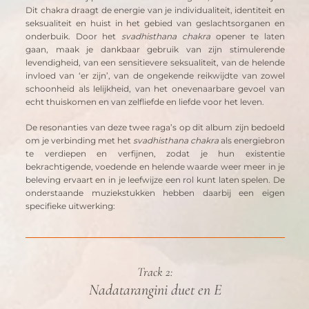
Dit chakra draagt de energie van je individualiteit, identiteit en 
seksualiteit en huist in het gebied van geslachtsorganen en 
onderbuik. Door het 
svadhisthana chakra
 opener te laten 
gaan, maak je dankbaar gebruik van zijn stimulerende 
levendigheid, van een sensitievere seksualiteit, van de helende 
invloed van ‘er zijn’, van de ongekende reikwijdte van zowel 
schoonheid als lelijkheid, van het onevenaarbare gevoel van 
echt thuiskomen en van zelfliefde en liefde voor het leven.
De resonanties van deze twee raga’s op dit album zijn bedoeld 
om je verbinding met het 
svadhisthana chakra
 als energiebron 
te verdiepen en verfijnen, zodat je hun existentie 
bekrachtigende, voedende en helende waarde weer meer in je 
beleving ervaart en in je leefwijze een rol kunt laten spelen. De 
onderstaande muziekstukken hebben daarbij een eigen 
specifieke uitwerking:
Track 2:
Nadatarangini duet en E