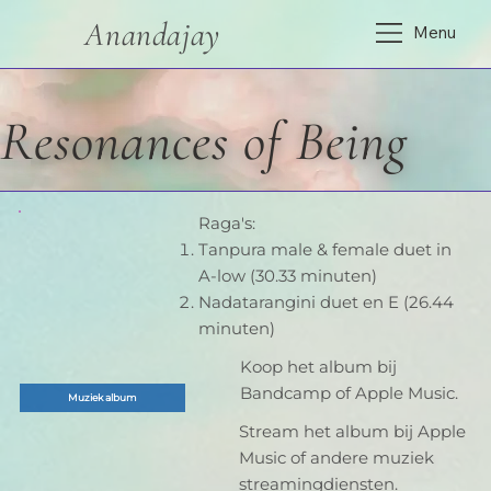
Anandajay
Menu
Resonances of Being
Raga's:
Tanpura male & female duet in
A-low (30.33 minuten)
Nadatarangini duet en E (26.44
minuten)
Koop het album bij
Bandcamp of Apple Music.
Muziek album
Stream het album bij Apple
Music of andere muziek
streamingdiensten.