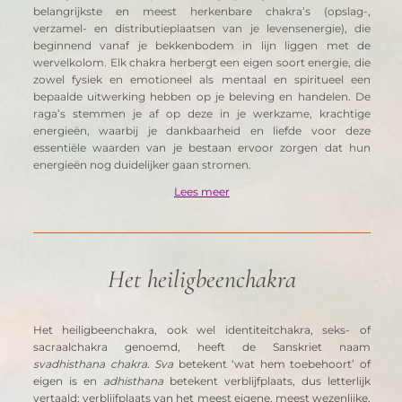
belangrijkste en meest herkenbare chakra’s (opslag-, 
verzamel- en distributieplaatsen van je levensenergie), die 
beginnend vanaf je bekkenbodem in lijn liggen met de 
wervelkolom. Elk chakra herbergt een eigen soort energie, die 
zowel fysiek en emotioneel als mentaal en spiritueel een 
bepaalde uitwerking hebben op je beleving en handelen. De 
raga’s stemmen je af op deze in je werkzame, krachtige 
energieën, waarbij je dankbaarheid en liefde voor deze 
essentiële waarden van je bestaan ervoor zorgen dat hun 
energieën nog duidelijker gaan stromen.
Lees meer
Het heiligbeenchakra
Het heiligbeenchakra, ook wel identiteitchakra, seks- of 
sacraalchakra genoemd, heeft de Sanskriet naam 
svadhisthana chakra
. 
Sva
 betekent ‘wat hem toebehoort’ of 
eigen is en 
adhisthana
 betekent verblijfplaats, dus letterlijk 
vertaald: verblijfplaats van het meest eigene, meest wezenlijke. 