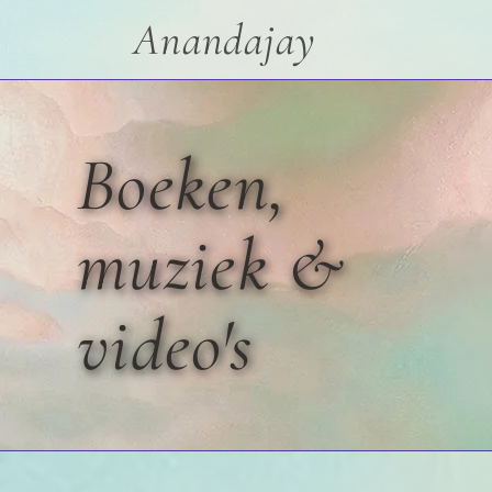
Anandajay
Boeken,
muziek &
video's