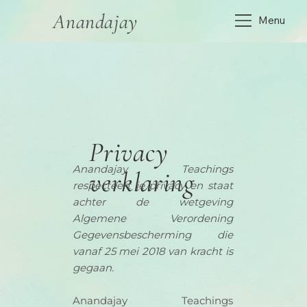
Anandajay
Menu
Privacy
Anandajay Teachings
verklaring
respecteert je privacy en staat
achter de wetgeving
Algemene Verordening
Gegevensbescherming die
vanaf 25 mei 2018 van kracht is
gegaan.
Anandajay Teachings