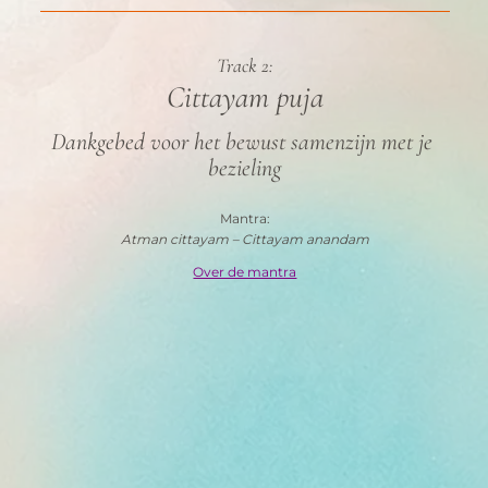
Track 2:
Cittayam puja
Dankgebed voor het bewust samenzijn met je 
bezieling
Mantra:
Atman cittayam – Cittayam anandam
Over de mantra