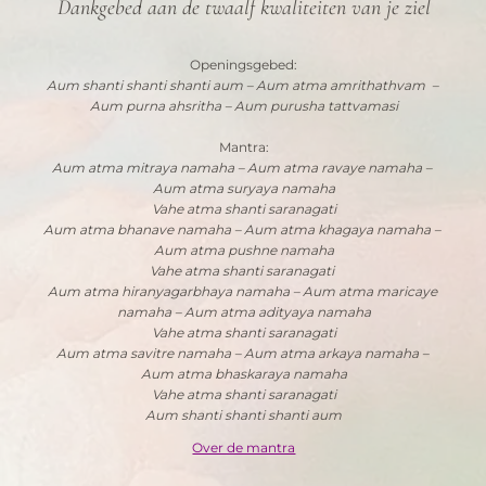
Dankgebed aan de twaalf kwaliteiten van je ziel
Openingsgebed:
Aum shanti shanti shanti aum – Aum atma amrithathvam  – 
Aum purna ahsritha – Aum purusha tattvamasi
Mantra:
Aum atma mitraya namaha – Aum atma ravaye namaha – 
Aum atma suryaya namaha
Vahe atma shanti saranagati
Aum atma bhanave namaha – Aum atma khagaya namaha – 
Aum atma pushne namaha
Vahe atma shanti saranagati 
Aum atma hiranyagarbhaya namaha – Aum atma maricaye 
namaha – Aum atma adityaya namaha
Vahe atma shanti saranagati
Aum atma savitre namaha – Aum atma arkaya namaha – 
Aum atma bhaskaraya namaha
Vahe atma shanti saranagati
Aum shanti shanti shanti aum
Over de mantra