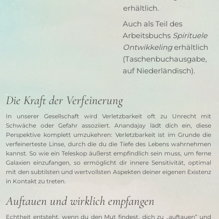
erhältlich.
Auch als Teil des
Arbeitsbuchs
Spirituele
Ontwikkeling
erhältlich
(Taschenbuchausgabe,
auf Niederländisch).
Die Kraft der Verfeinerung
In unserer Gesellschaft wird Verletzbarkeit oft zu Unrecht mit 
Schwäche oder Gefahr assoziiert. Anandajay lädt dich ein, diese 
Perspektive komplett umzukehren: Verletzbarkeit ist im Grunde die 
verfeinerteste Linse, durch die du die Tiefe des Lebens wahrnehmen 
kannst. So wie ein Teleskop äußerst empfindlich sein muss, um ferne 
Galaxien einzufangen, so ermöglicht dir innere Sensitivität, optimal 
mit den subtilsten und wertvollsten Aspekten deiner eigenen Existenz 
in Kontakt zu treten.
Auftauen und wirklich empfangen
Echtheit entsteht, wenn du den Mut findest, dich zu „auftauen“ und 