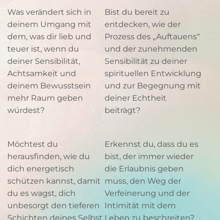
Was verändert sich in
Bist du bereit zu
deinem Umgang mit
entdecken, wie der
dem, was dir lieb und
Prozess des „Auftauens“
teuer ist, wenn du
und der zunehmenden
deiner Sensibilität,
Sensibilität zu deiner
Achtsamkeit und
spirituellen Entwicklung
deinem Bewusstsein
und zur Begegnung mit
mehr Raum geben
deiner Echtheit
würdest?
beiträgt?
Möchtest du
Erkennst du, dass du es
herausfinden, wie du
bist, der immer wieder
dich energetisch
die Erlaubnis geben
schützen kannst, damit
muss, den Weg der
du es wagst, dich
Verfeinerung und der
unbesorgt den tieferen
Intimität mit dem
Schichten deines Selbst
Leben zu beschreiten?