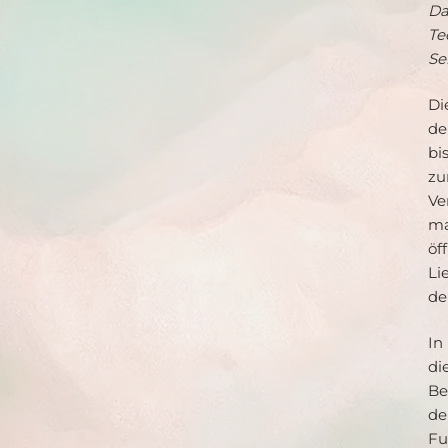
Da
Te
Se
Di
de
bi
zu
Ve
ma
öf
Li
de
In
di
Be
de
Fu