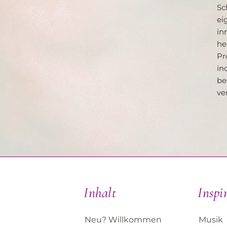
Sc
ei
in
he
P
in
be
ve
Inhalt
Inspi
Neu? Willkommen
Musik