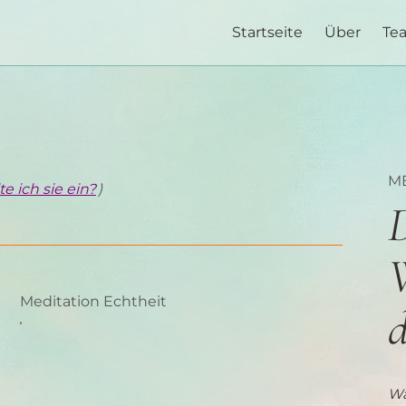
Startseite
Über
Te
ME
e ich sie ein?
)
W
Meditation Echtheit
Wa