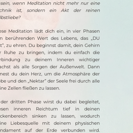
sein, wenn Meditation nicht mehr nur eine 
chnik ist, sondern ein Akt der reinen 
lbstliebe?
ese Meditation lädt dich ein, in vier Phasen 
n berührenden Wert des Lebens, das „DU 
st”, zu ehren. Du beginnst damit, dein Gehirn 
r Ruhe zu bringen, indem du einfach die 
rbindung zu deinem Inneren wichtiger 
chst als alle Sorgen der Außenwelt. Dann 
fnest du dein Herz, um die Atmosphäre der 
ebe und den „Nektar” der Seele frei durch alle 
ine Zellen fließen zu lassen.
 der dritten Phase wirst du dabei begleitet, 
esen inneren Reichtum tief in deinen 
ckenbereich sinken zu lassen, wodurch 
ine Liebesquelle mit deinem physischen 
ndament auf der Erde verbunden wird. 