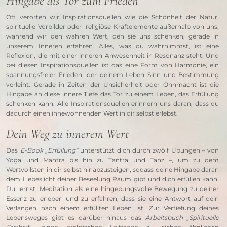
Hingabe als Tor zum Frieden
Oft verorten wir Inspirationsquellen wie die Schönheit der Natur, 
spirituelle Vorbilder oder  religiöse Kraftelemente außerhalb von uns, 
während wir den wahren Wert, den sie uns schenken, gerade in 
unserem Inneren erfahren. Alles, was du wahrnimmst, ist eine 
Reflexion, die mit einer inneren Anwesenheit in Resonanz steht. Und 
bei diesen Inspirationsquellen ist das eine Form von Harmonie, ein 
spannungsfreier Frieden, der deinem Leben Sinn und Bestimmung 
verleiht. Gerade in Zeiten der Unsicherheit oder Ohnmacht ist die 
Hingabe an diese innere Tiefe das Tor zu einem Leben, das Erfüllung 
schenken kann. Alle Inspirationsquellen erinnern uns daran, dass du 
dadurch einen innewohnenden Wert in dir selbst erlebst.
Dein Weg zu innerem Wert
Das 
E-Book „Erfüllung“ 
unterstützt dich durch zwölf Übungen – von 
Yoga und Mantra bis hin zu Tantra und Tanz –, um zu dem 
Wertvollsten in dir selbst hinabzusteigen, sodass deine Hingabe daran 
dem Liebeslicht deiner Beseelung Raum gibt und dich erfüllen kann. 
Du lernst, Meditation als eine hingebungsvolle Bewegung zu deiner 
Essenz zu erleben und zu erfahren, dass sie eine Antwort auf dein 
Verlangen nach einem erfüllten Leben ist. Zur Vertiefung deines 
Lebensweges gibt es darüber hinaus das 
Arbeitsbuch „Spirituelle 