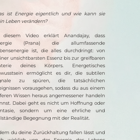
s ist Energie eigentlich und wie kann sie 
in Leben verändern?
 diesem Video erklärt Anandajay, dass 
nergie (Prana) die allumfassende 
bensenergie ist, die alles durchdringt: von 
iner unsichtbarsten Essenz bis zur greifbaren 
terie deines Körpers. Energetisches 
wusstsein ermöglicht es dir, die subtilen 
gnale zu spüren, die tatsächlichen 
eignissen vorausgehen, sodass du aus einem 
eferen Wissen heraus angemessener handeln 
nnst. Dabei geht es nicht um Hoffnung oder 
ntasie, sondern um eine ehrliche und 
llständige Begegnung mit der Realität.
dem du deine Zurückhaltung fallen lässt und 
ch wirklich von der Energie des Lebens 