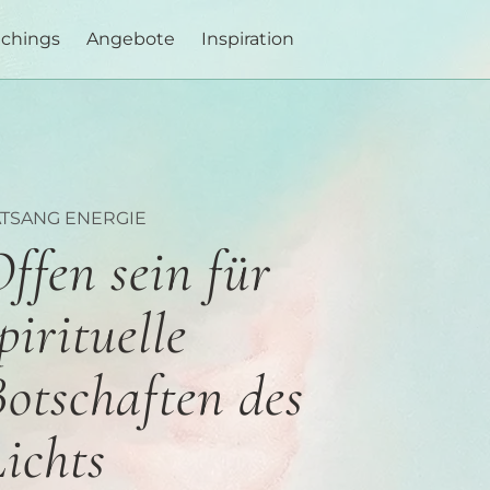
achings
Angebote
Inspiration
ATSANG ENERGIE
ffen sein für
pirituelle
otschaften des
ichts