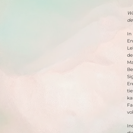
Wa
de
In
E
Le
de
Ma
Be
Si
Er
ti
ka
Fa
vo
In
di