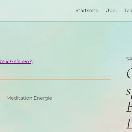
Startseite
Über
Te
S
e ich sie ein?
)
O
s
Meditation Energie
B
L