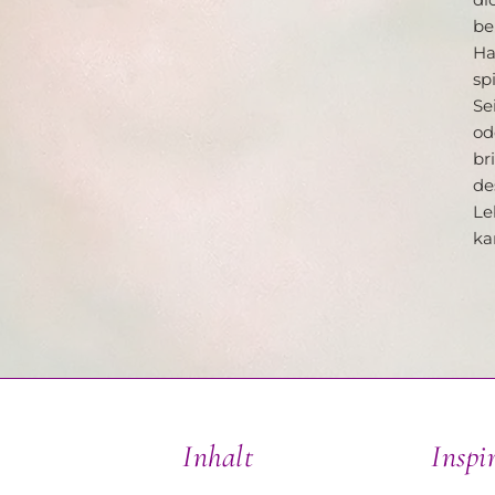
be
Ha
sp
Se
od
br
de
Le
ka
Inhalt
Inspi