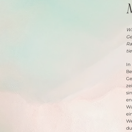
Wi
Ge
Ra
ti
In
Be
Ge
ze
si
e
W
ei
We
du