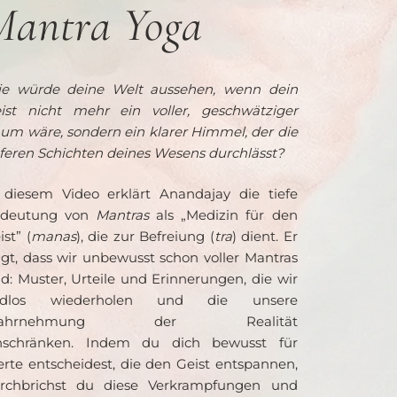
Mantra Yoga
e würde deine Welt aussehen, wenn dein 
ist nicht mehr ein voller, geschwätziger 
um wäre, sondern ein klarer Himmel, der die 
eferen Schichten deines Wesens durchlässt?
 diesem Video erklärt Anandajay die tiefe 
deutung von 
Mantras 
als „Medizin für den 
ist” (
manas
), die zur Befreiung (
tra
) dient. Er 
igt, dass wir unbewusst schon voller Mantras 
nd: Muster, Urteile und Erinnerungen, die wir 
ndlos wiederholen und die unsere 
ahrnehmung der Realität 
nschränken. Indem du dich bewusst für 
rte entscheidest, die den Geist entspannen, 
rchbrichst du diese Verkrampfungen und 