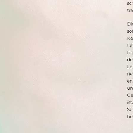
sc
tr
Di
so
Ko
Le
In
de
Le
ne
en
um
Ge
is
Se
he