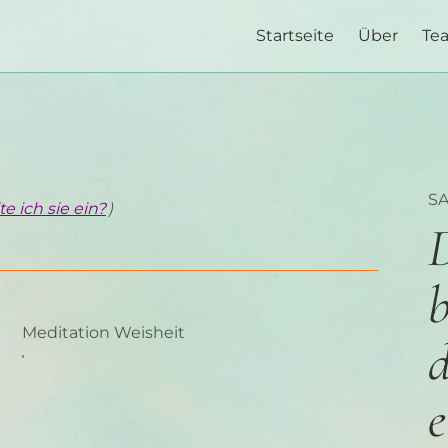
Startseite
Über
Te
S
e ich sie ein?
)
b
Meditation Weisheit
d