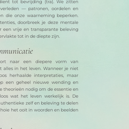
nt tot bevrijding (tra). We zitten 
 verleden — patronen, oordelen en 
en die onze waarneming beperken. 
tenties, doorbreek je deze mentale 
een vrije en transparante beleving 
rvlakte tot in de diepte zijn.
ommunicatie
ort naar een diepere vorm van 
lles in het leven. Wanneer je niet 
oos herhaalde interpretaties, maar 
sloop een geheel nieuwe wending en 
 theorieën nodig om de essentie en 
loos wat het leven werkelijk is. De 
thentieke zelf en beleving te delen 
hoie het ooit in woorden en beelden 