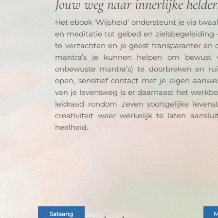
Jouw weg naar innerlijke helder
Het ebook ‘Wijsheid’ ondersteunt je via twaa
en meditatie tot gebed en zielsbegeleiding
te verzachten en je geest transparanter en o
mantra’s je kunnen helpen om bewust va
onbewuste mantra’s) te doorbreken en ru
open, sensitief contact met je eigen aanwez
van je levensweg is er daarnaast het werkboek
leidraad rondom zeven soortgelijke leven
creativiteit weer werkelijk te laten aanslui
heelheid.
Satsang
M