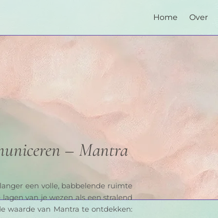
Home
Over
mmuniceren – Mantra
 langer een volle, babbelende ruimte 
lagen van je wezen als een stralend 
de waarde van Mantra te ontdekken: 