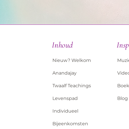
Inhoud
Insp
Nieuw? Welkom
Muzi
Anandajay
Video
Twaalf Teachings
Boe
Levenspad
Blog
Individueel
Bijeenkomsten