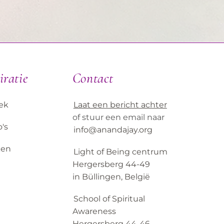
iratie
Contact
ek
Laat een bericht achter
of stuur een email naar
's
info@anandajay.org
ken
Light of Being centrum
Hergersberg 44-49
in Büllingen, België
School of Spiritual
Awareness
Hergersberg 44-46