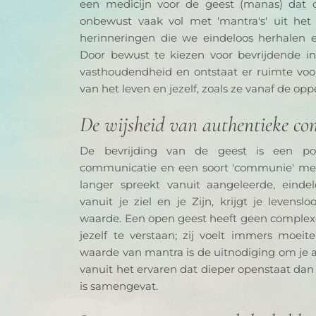
een medicijn voor de geest (manas) dat die
onbewust vaak vol met 'mantra's' uit het
herinneringen die we eindeloos herhalen 
Door bewust te kiezen voor bevrijdende in
vasthoudendheid en ontstaat er ruimte voor 
van het leven en jezelf, zoals ze vanaf de oppe
De wijsheid van authentieke c
De bevrijding van de geest is een po
communicatie en een soort 'communie' met a
langer spreekt vanuit aangeleerde, eindel
vanuit je ziel en je Zijn, krijgt je leven
waarde. Een open geest heeft geen complexe
jezelf te verstaan; zij voelt immers moeite
waarde van mantra is de uitnodiging om je au
vanuit het ervaren dat dieper openstaat dan 
is samengevat.