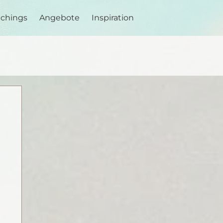
achings
Angebote
Inspiration