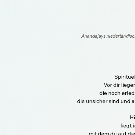
Anandajays niederländisch
Spiritue
Vor dir lieg
die noch erle
die unsicher sind und
Hi
liegt 
mit dem du auf di