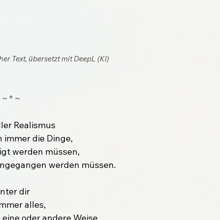
er Text, übersetzt mit DeepL (KI)
~ * ~
ller Realismus
en immer die Dinge,
digt werden müssen,
 angegangen werden müssen.
nter dir
immer alles,
e eine oder andere Weise