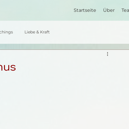
Startseite
Über
Te
chings
Liebe & Kraft
smus