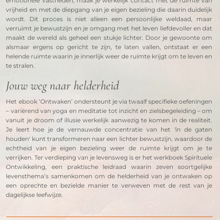
emotionele vastheden, maak je werkelijk contact met de ruimte van 
vrijheid en met de diepgang van je eigen bezieling die daarin duidelijk 
wordt. Dit proces is niet alleen een persoonlijke weldaad, maar 
verruimt je bewustzijn en je omgang met het leven liefdevoller en dat 
maakt de wereld als geheel een stukje lichter. Door je gewoonte om 
alsmaar ergens op gericht te zijn, te laten vallen, ontstaat er een 
helende ruimte waarin je innerlijk weer de ruimte krijgt om te leven en 
te stralen.
Jouw weg naar helderheid
Het ebook ‘Ontwaken’ ondersteunt je via twaalf specifieke oefeningen 
– variërend van yoga en meditatie tot inzicht en zielsbegeleiding – om 
vanuit je droom of illusie werkelijk aanwezig te komen in de realiteit. 
Je leert hoe je de vernauwde concentratie van het 'in de gaten 
houden' kunt transformeren naar een lichter bewustzijn, waardoor de 
echtheid van je eigen bezieling weer de ruimte krijgt om je te 
verrijken. Ter verdieping van je levensweg is er het werkboek Spirituele 
Ontwikkeling, een praktische leidraad waarin zeven soortgelijke 
levensthema’s samenkomen om de helderheid van je ontwaken op 
een oprechte en bezielde manier te verweven met de rest van je 
dagelijkse leefwijze.