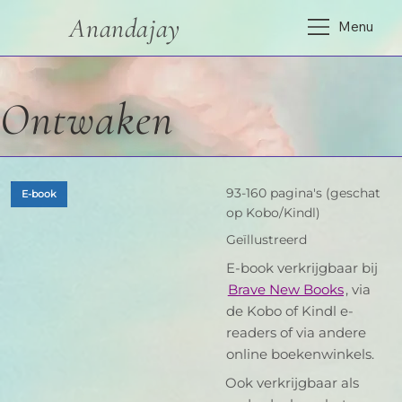
Anandajay
Menu
Ontwaken
93-160 pagina's (geschat
E-book
op Kobo/Kindl)
Geïllustreerd
E-book verkrijgbaar bij
Brave New Books
, via
de Kobo of Kindl e-
readers of via andere
online boekenwinkels.
Ook verkrijgbaar als