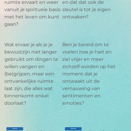
ruimte ervaart en weer
en dat dat ook de
vanuit je spirituele basis
sleutel is tot je eigen
met het leven om kunt
ontwaken?
gaan?
Wat ervaar je als je je
Ben je bereid om te
bewustzijn niet langer
voelen hoe je hart en
gebruikt om dingen te
ziel vrijer en meer
willen vangen en
zichzelf worden op het
(be)grijpen, maar een
moment dat je
ontvankelijke ruimte
ontwaakt uit de
laat zijn, die alles wat
vernauwing van
binnenkomt enkel
sentimenten en
doorlaat?
emoties?
Satsang
Meditatie