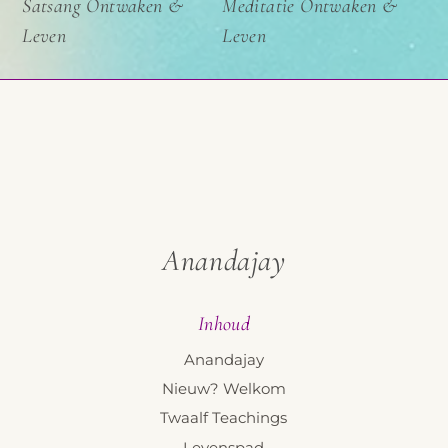
Satsang Ontwaken &
Meditatie Ontwaken &
Leven
Leven
Anandajay
Inhoud
Anandajay
Nieuw? Welkom
Twaalf Teachings
Levenspad