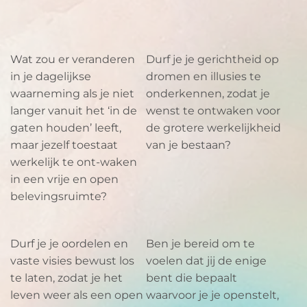
Wat zou er veranderen
Durf je je gerichtheid op
in je dagelijkse
dromen en illusies te
waarneming als je niet
onderkennen, zodat je
langer vanuit het ‘in de
wenst te ontwaken voor
gaten houden’ leeft,
de grotere werkelijkheid
maar jezelf toestaat
van je bestaan?
werkelijk te ont-waken
in een vrije en open
belevingsruimte?
Durf je je oordelen en
Ben je bereid om te
vaste visies bewust los
voelen dat jij de enige
te laten, zodat je het
bent die bepaalt
leven weer als een open
waarvoor je je openstelt,