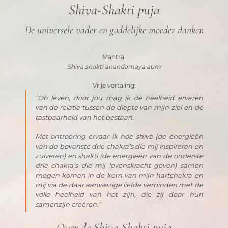
Shiva-Shakti puja
De universele vader en goddelijke moeder danken
Mantra:
Shiva shakti anandamaya aum
Vrije vertaling:
“Oh leven, door jou mag ik de heelheid ervaren 
van de relatie tussen de diepte van mijn ziel en de 
tastbaarheid van het bestaan.
Met ontroering ervaar ik hoe 
shiva
 (de energieën 
van de bovenste drie chakra’s die mij inspireren en 
zuiveren) en 
shakti
 (de energieën van de onderste 
drie chakra’s die mij levenskracht geven) samen 
mogen komen in de kern van mijn hartchakra en 
mij via de daar aanwezige liefde verbinden met de 
volle heelheid van het zijn, die zij door hun 
samenzijn creëren.”
Over de Shiva-Shakti puja