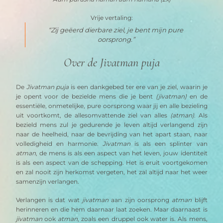
Vrije vertaling:
“Zij geëerd dierbare ziel, je bent mijn pure 
oorsprong.”
Over de Jivatman puja
De 
Jivatman puja
 is een dankgebed ter ere van je ziel, waarin je 
je opent voor de bezielde mens die je bent 
(jivatman) 
en de 
essentiële, onmetelijke, pure oorsprong waar jij en alle bezieling 
uit voortkomt, de allesomvattende ziel van alles 
(atman)
. Als 
bezield mens zul je gedurende je leven altijd verlangend zijn 
naar de heelheid, naar de bevrijding van het apart staan, naar 
volledigheid en harmonie. 
Jivatman
 is als een splinter van 
atman
, de mens is als een aspect van het leven, jouw identiteit 
is als een aspect van de schepping. Het is eruit voortgekomen 
en zal nooit zijn herkomst vergeten, het zal altijd naar het weer 
samenzijn verlangen. 
Verlangen is dat wat 
jivatman
 aan zijn oorsprong 
atman
 blijft 
herinneren en die hem daarnaar laat zoeken. Maar daarnaast is 
jivatman
 ook 
atman
, zoals een druppel ook water is. Als mens, 