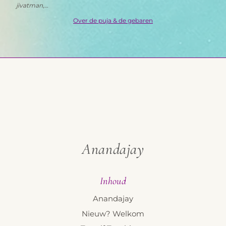
jivatman
,…
Over de puja & de gebaren
Anandajay
Inhoud
Anandajay
Nieuw? Welkom