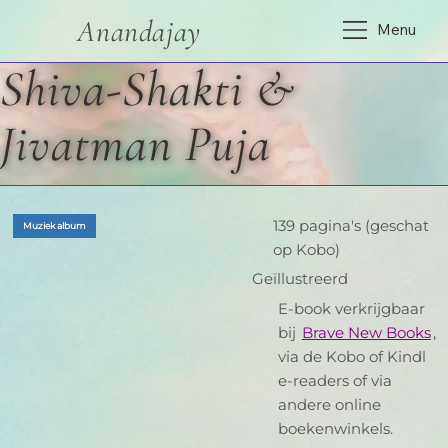
Anandajay
Menu
Shiva-Shakti &
Jivatman Puja
139 pagina's (geschat
Muziek album
op Kobo)
Geïllustreerd
E-book verkrijgbaar
bij
Brave New Books
,
via de Kobo of Kindl
e-readers of via
andere online
boekenwinkels.