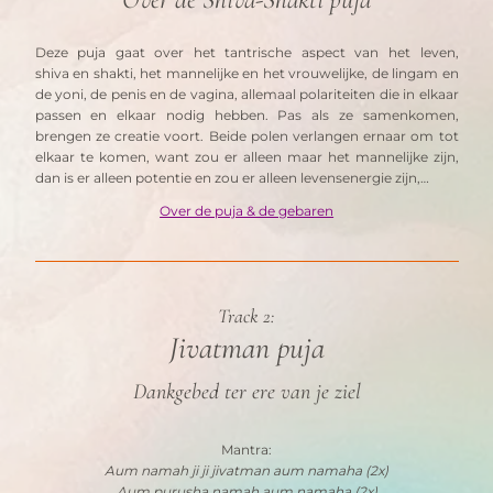
Deze puja gaat over het tantrische aspect van het leven, 
shiva en shakti, het mannelijke en het vrouwelijke, de lingam en 
de yoni, de penis en de vagina, allemaal polariteiten die in elkaar 
passen en elkaar nodig hebben. Pas als ze samenkomen, 
brengen ze creatie voort. Beide polen verlangen ernaar om tot 
elkaar te komen, want zou er alleen maar het mannelijke zijn, 
dan is er alleen potentie en zou er alleen levensenergie zijn,…
Over de puja & de gebaren
Track 2:
Jivatman puja
Dankgebed ter ere van je ziel
Mantra:
Aum namah ji ji jivatman aum namaha (2x)
Aum purusha namah aum namaha (2x)