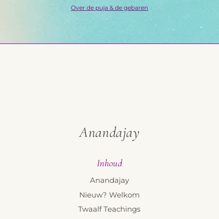
Over de puja & de gebaren
Anandajay
Inhoud
Anandajay
Nieuw? Welkom
Twaalf Teachings