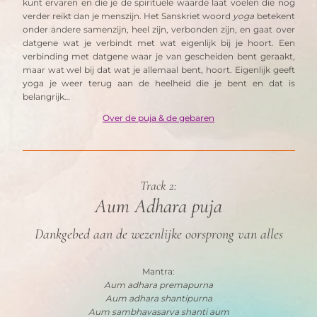
kunt ervaren en die je de spirituele waarde laat voelen die nog 
verder reikt dan je menszijn. Het Sanskriet woord 
yoga
 betekent 
onder andere samenzijn, heel zijn, verbonden zijn, en gaat over 
datgene wat je verbindt met wat eigenlijk bij je hoort. Een 
verbinding met datgene waar je van gescheiden bent geraakt, 
maar wat wel bij dat wat je allemaal bent, hoort. Eigenlijk geeft 
yoga je weer terug aan de heelheid die je bent en dat is 
belangrijk…
Over de puja & de gebaren
Track 2:
Aum Adhara puja
Dankgebed aan de wezenlijke oorsprong van alles
Mantra:
Aum adhara premapurna
Aum adhara shantipurna
Aum sambhavasarva shanti aum