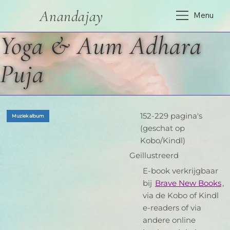
Anandajay
Menu
Yoga & Aum Adhara
Puja
152-229 pagina's
Muziek album
(geschat op
Kobo/Kindl)
Geïllustreerd
E-book verkrijgbaar
bij
Brave New Books
,
via de Kobo of Kindl
e-readers of via
andere online