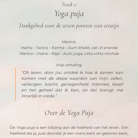
Track 1:
Yoga puja
Dankgebed voor de zeven poorten van eenzijn
Mantra:
Hatha – Tantra – Karma – Aum bhakti, sat cit ananda
Mantra – Jnana – Raja – Aum yoga, citta vritta nirohda
Vrije vertaling:
“Oh leven, door jou ontdek ik hoe ik samen kan 
komen met de diepe waarden van mijn cellen, 
verlangen, kracht, genegenheid, intenties, besef 
en het geheel dat ik ben, en dat brengt me 
innerlijk in vrede.”
Over de Yoga Puja
De 
Yoga puja
 is een lofzang aan de heelheid van het leven. Een 
heelheid die je, juist doordat je een mens bent en geboren bent, 