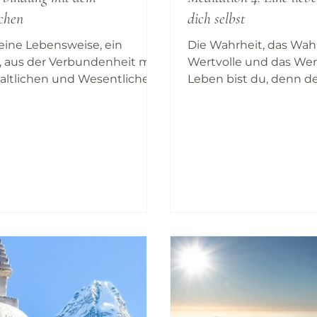
chen
dich selbst
 eine Lebensweise, ein
Die Wahrheit, das Wah
 aus der Verbundenheit mit
Wertvolle und das We
altlichen und Wesentlichen
Leben bist du, denn d
 leben. Alle Aspekte des
Liebe. Meditation ist 
werden dabei sensibel
an dich, aus der Offen
lt, sodass deutlich wird,
dem „Sein“ als geistig
it die Verbindung mit dem
deiner Existenz in Kont
ichen in deinem Fühlen,
Meditation ist somit e
und Handeln eine Rolle
und liebevolle Würdig
darf. Dadurch entwickelt sich
selbst und der gesam
einertes
wie sie sich im Hier un
heidungsvermögen, aus
ereignet. Dies macht a
tändnis, Mitgefühl und eine
deutlich, wie groß der 
lde erwachsen.
Meditation auf deine 