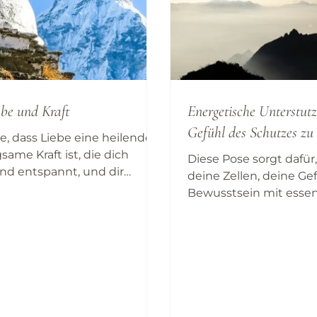
ebe und Kraft
Energetische Unterstut
Gefühl des Schutzes zu
, dass Liebe eine heilende
same Kraft ist, die dich
Diese Pose sorgt dafür,
nd entspannt, und dir
deine Zellen, deine Ge
 unbegrenzt Raum gibt um
Bewusstsein mit essent
Lebensenergie genähr
damit...