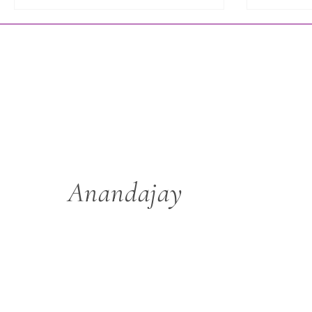
die du in dir trägst. Das macht dein
Leben und deine Lebensweise völlig
anders.
Anandajay