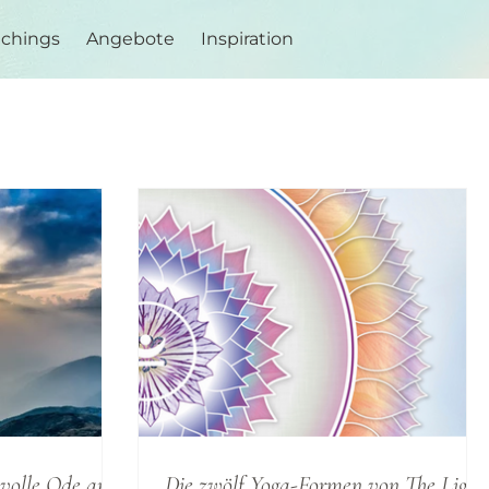
achings
Angebote
Inspiration
evolle Ode an
Die zwölf Yoga-Formen von The Light