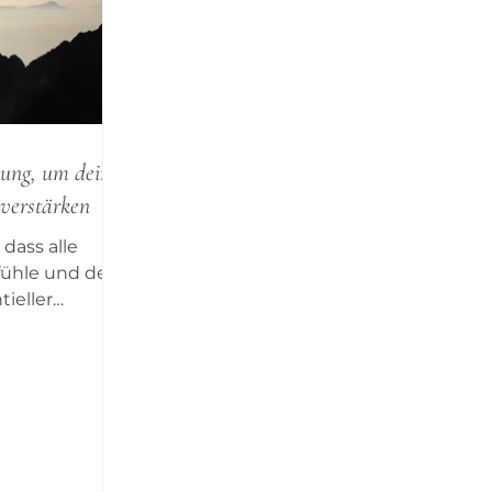
zung, um dein
 verstärken
 dass alle
fühle und dein
ieller
t werden,