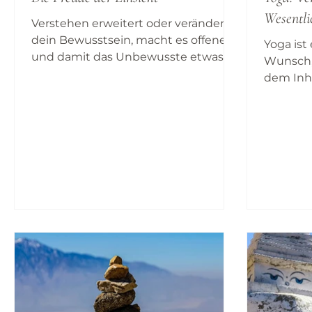
Wesentli
Verstehen erweitert oder verändert
dein Bewusstsein, macht es offener
Yoga ist
und damit das Unbewusste etwas
Wunsch,
kleiner. Wenn du möchtest, dass das,
dem Inh
was noch unbewusst ist, mehr in
in dir zu
dein Bewusstsein kommt, dann
Lebens 
tauche nicht in die Dunkelheit
durchfüh
deines Unbewussten ein, um nach
inwiewe
wichtigen Dingen zu suchen,
Wesentl
sondern öffne die Tür zu deinem
Denken 
Unbewussten, um alles in dein
spielen 
Bewusstsein zu lassen, was sich
ein verf
bemerkbar machen möchte oder
Untersc
was dich einfach ergänzen oder zu
dem Vers
deiner Entwicklung beitragen möch
weise Mi