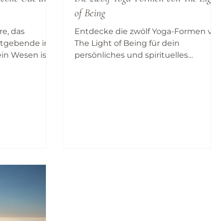
of Being
re, das
Entdecke die zwölf Yoga-Formen vo
rtgebende im
The Light of Being für dein
ein Wesen ist
persönliches und spirituelles
eine Einladung
Wachstum und finde zurück zu
heit heraus mit
deiner Essenz...
er Grundlage
akt zu treten.
ine respekt-
ung deiner
ten Schöpfung,
d Jetzt
uch sofort
Einfluss der
Lebenseinste