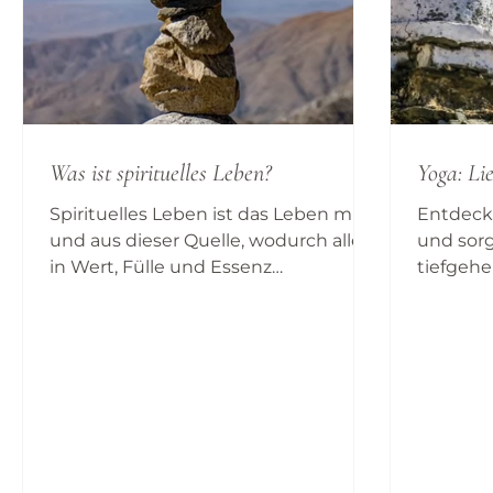
Was ist spirituelles Leben?
Yoga: Li
Spirituelles Leben ist das Leben mit
Entdecke
und aus dieser Quelle, wodurch alles
und sorg
in Wert, Fülle und Essenz
tiefgehe
eingebettet ist. Du erfährst dich
dadurch
dann als beseelte Ganzheit und bist
ihre...
durch deine Beseelung mit der
Essenz von allem verbunden. Das
Leben ist für alle gleich, aber wo du
dich zu Hause fühlst, wo du
Inspiration findest und worauf du
vertraust, ist die spirituelle Echtheit,