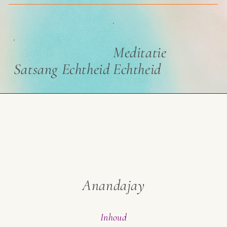
Meditatie
Satsang Echtheid
Echtheid
Anandajay
Inhoud