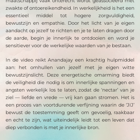
maatschappij vaak onterecht wordt geassocieerd met 
zwakte of ontoereikendheid. In werkelijkheid is het een 
essentieel middel tot hogere zorgvuldigheid, 
bewustzijn en empathie. Door het licht van je eigen 
aandacht op jezelf te richten en je te laten dragen door 
de aarde, begin je innerlijk te ontdooien en word je 
sensitiever voor de werkelijke waarden van je bestaan.
In de video reikt Anandajay een krachtig hulpmiddel 
aan: het omhullen van jezelf met je eigen witte 
bewustzijnslicht. Deze energetische omarming biedt 
de veiligheid die nodig is om innerlijke spanningen en 
angsten werkelijk los te laten, zodat de ‘nectar’ van je 
ziel — liefde en vrede — vrij kan gaan stromen. Het is 
een proces van voortdurende verfijning waarin de ‘JIJ’ 
bewust de toestemming geeft om gevoelig, raakbaar 
en echt te zijn, wat uiteindelijk leidt tot een leven dat 
diep verbonden is met je innerlijke bron.