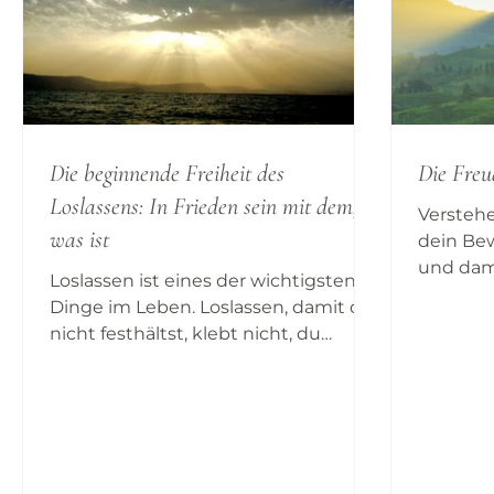
Die beginnende Freiheit des
Die Freu
Loslassens: In Frieden sein mit dem,
Verstehe
was ist
dein Bew
und dam
Loslassen ist eines der wichtigsten
kleiner.
Dinge im Leben. Loslassen, damit du
was noch
nicht festhältst, klebt nicht, du
dein Be
identifizierst dich mit nichts und vor
tauche n
allem, damit Sie sich weiterhin wohl
deines 
fühlen dass du ein Lebender bist, du
wichtig
bist ein sich ständig veränderndes
sondern 
Wesen das sollte kostenlos sein.
Unbewuss
Freiheit, mit dem zu sein, was ist