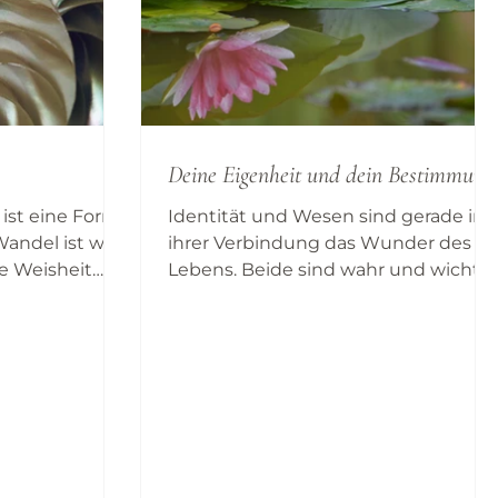
Deine Eigenheit und dein Bestimmung
ist eine Form
Identität und Wesen sind gerade in
andel ist wie
ihrer Verbindung das Wunder des
e Weisheit
Lebens. Beide sind wahr und wichtig
 am eigenen
denn das Haus und die Tür sind
nn ohne alles
wichtig, um den Bewohnern des
r nicht wieder
Hauses zu begegnen und mit ihnen
nicht wieder
die Liebe zum Leben zu teilen. So ist
uns nicht
deine Identität wichtig, um nicht
nicht am
abgelehnt, sondern anerkannt zu
werden, damit sie die Tür sein kann,
durch die du eintreten kannst, um