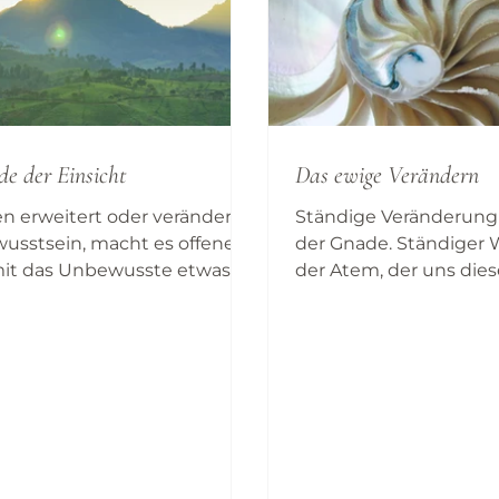
de der Einsicht
Das ewige Verändern
n erweitert oder verändert
Ständige Veränderung 
usstsein, macht es offener
der Gnade. Ständiger W
it das Unbewusste etwas
der Atem, der uns dies
 Wenn du möchtest, dass das,
hunderte Male am Tag
 unbewusst ist, mehr in
Leib erfahren lässt, de
wusstsein kommt, dann
loszulassen, können wi
icht in die Dunkelheit
einatmen, können wir 
Unbewussten ein, um nach
teilhaben, können wir 
en Dingen zu suchen,
erneuern, können wir 
öffne die Tür zu deinem
Leben bleiben.
ten, um alles in dein