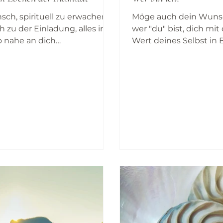
ch, spirituell zu erwachen,
Möge auch dein Wunsc
ch zu der Einladung, alles im
wer "du" bist, dich mit
 nahe an dich
Wert deines Selbst in
assen, dass du es in seiner
bringen, der allen For
Natur kennen lernst, indem
Entwicklung zugrunde
innen heraus mit ihm
dich mit einer inneren
n bist, und dass du auch
verbindet. Wenn du di
Wesen wirklich begegnest.
identifizierst und nic
Selbstglauben festhälts
selbst Raum, um zu le
wachsen, dich zu entw
dich somit jeden Mom
verändern. Und bei all
Veränderungen gibt e
"Ich", das fühlt, das "I