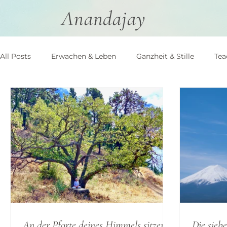
Anandajay
All Posts
Erwachen & Leben
Ganzheit & Stille
Tea
An der Pforte deines Himmels sitzen
Die sieb