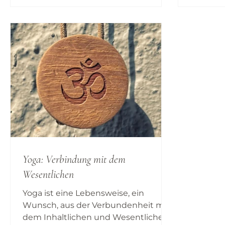
Bewussts
immer wieder in Frieden sein und im
bemerkb
Fluss zu bleiben, lebendig.
was dich
deiner 
Yoga: Verbindung mit dem
Wesentlichen
Yoga ist eine Lebensweise, ein
Wunsch, aus der Verbundenheit mit
dem Inhaltlichen und Wesentlichen