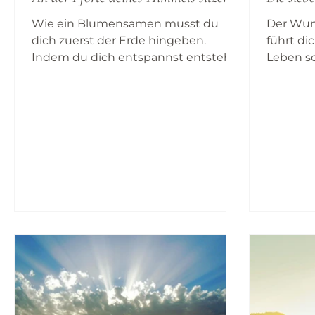
Wie ein Blumensamen musst du
Der Wuns
dich zuerst der Erde hingeben.
führt di
Indem du dich entspannst entsteht
Leben so
die Öffnung um in der Geborgenheit
heranzul
der Erde das Licht und die Wärme in
wahren 
dich hineinzulassen die dich
du von 
wachsen und blühen lassen. Erst
zusamme
wenn dein Manifestationstrieb zur
deinem 
Ruhe kommt, weil du dich danach
sehnst, wer du bist erfährst du, was
aus deinem Inneren kommt. Erst
wenn deine körperliche
Manifestation in Ruhe entspannt
erfährst du, wie reichlich deine
Energie fließt.