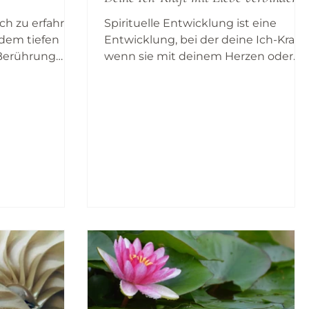
h zu erfahren,
Spirituelle Entwicklung ist eine
 dem tiefen
Entwicklung, bei der deine Ich-Kraft,
 Berührung
wenn sie mit deinem Herzen oder
men deiner
mit der Liebe in Beziehung kommt,
 liegt und
deiner Liebe dient und deine
 Ganzheit
Intension sanfter macht, aber das ist
ch mit nichts
etwas ganz anderes als der Verlust
ht an einem
deiner Kraft. Hab keine Angst vor
t, gibst du dir
deinem Ego. Begegne ihm, heiße es
ben, zu
willkommen und fühle, womit du es
ickeln und
verbinden möchtest, das ist deine
ent zu
Freiheit.
 diesen
s immer das