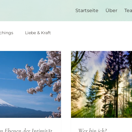
Startseite
Über
Te
chings
Liebe & Kraft
en Ebenen der Intimität
Wer bin ich?