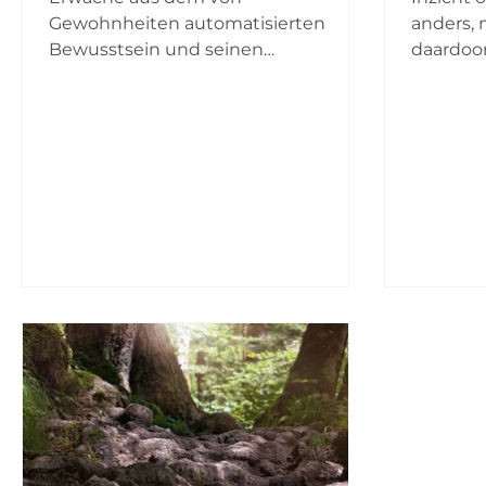
Gewohnheiten automatisierten
anders, 
Bewusstsein und seinen
daardoo
Überzeugungen, und öffne dich
groot. Al
wieder für deine Freiheit um...
wat nog 
je bewus
het don
zoek naa
zet daar
onderbe
alles in 
zich ken
simpelw
complem
dragen a