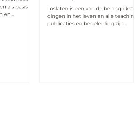
n als basis
Loslaten is een van de belangrijkste
h en
dingen in het leven en alle teachings
f en elkaar om
publicaties en begeleiding zijn
bedoeld om je daarbij te...