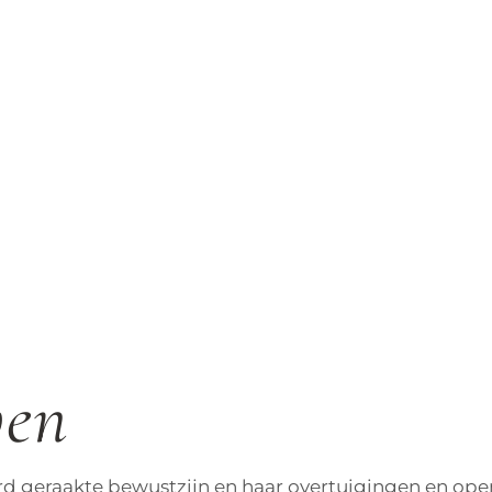
ven
d geraakte bewustzijn en haar overtuigingen en ope