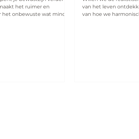
maakt het ruimer en
van het leven ontdekke
r het onbewuste wat minder
van hoe we harmonisc
s je ernaar verlangt dat dat
verdiepend met onszel
onbewust voor je is meer in
zouden...
tzijn komt, duik dan niet in
kere van je onbewuste op
r belangrijke dingen, maar
voor de deur van je
wuste open om van daaruit
je bewustzijn toe te laten wat
baar wenst te maken of wat
eg jou wenst te
enteren of wenst bij te
an j