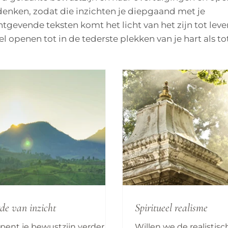
 denken, zodat die inzichten je diepgaand met je
gevende teksten komt het licht van het zijn tot leve
 openen tot in de tederste plekken van je hart als tot
de van inzicht
Spiritueel realisme
opent je bewustzijn verder of
Willen we de realistis