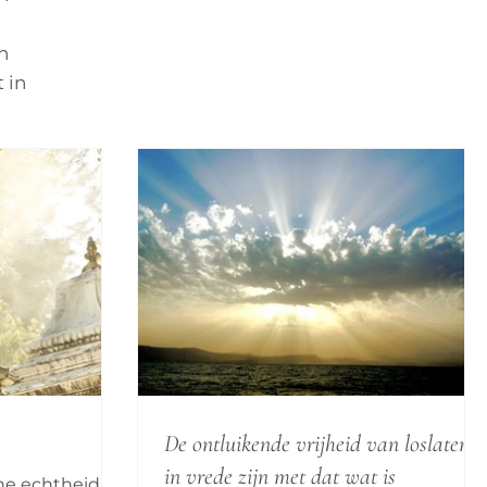
n
 in
De ontluikende vrijheid van loslaten:
in vrede zijn met dat wat is
che echtheid